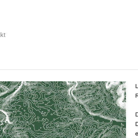
kt
L
D