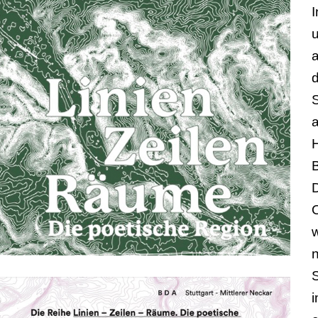
u
a
d
O
S
i