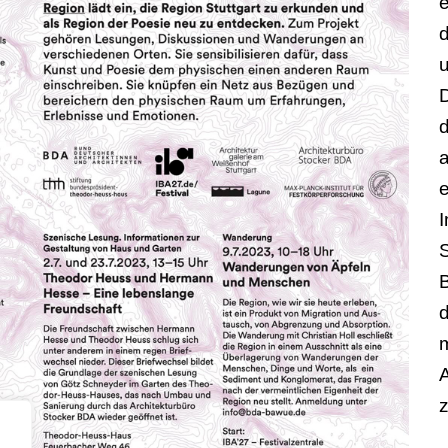
u
D
d
a
e
d
z